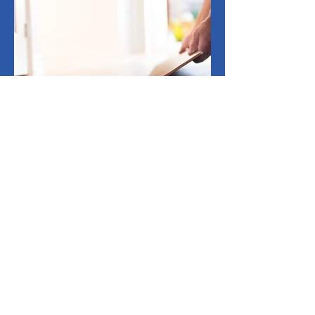
Våra investeringar
Golv Trägolv
© Small Cap Partners 2025 av
LE Communications.
.