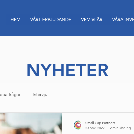
HEM
VÅRT ERBJUDANDE
VEM VI ÄR
VÅRA INV
NYHETER
bba frågor
Intervju
Small Cap Partners
23 nov. 2022
2 min läsning