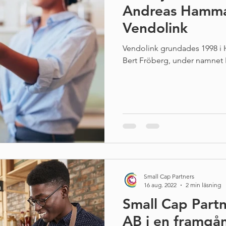
Andreas Hamma
Vendolink
Vendolink grundades 1998 i
Bert Fröberg, under namnet 
Small Cap Partners
16 aug. 2022
2 min läsning
Small Cap Partn
AB i en framgång