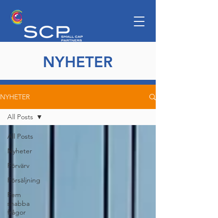
NYHETER
NYHETER
All Posts
All Posts
Nyheter
Förvärv
Försäljning
Fem
snabba
frågor