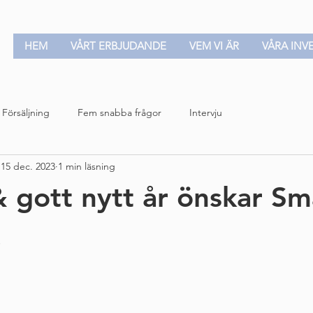
HEM
VÅRT ERBJUDANDE
VEM VI ÄR
VÅRA INV
Försäljning
Fem snabba frågor
Intervju
15 dec. 2023
1 min läsning
& gott nytt år önskar Sm
!