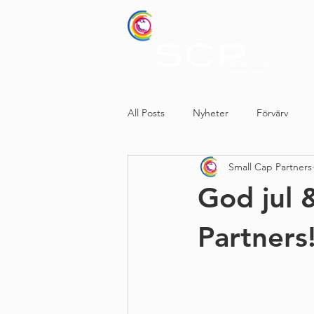
All Posts
Nyheter
Förvärv
Small Cap Partners
God jul 
Partners