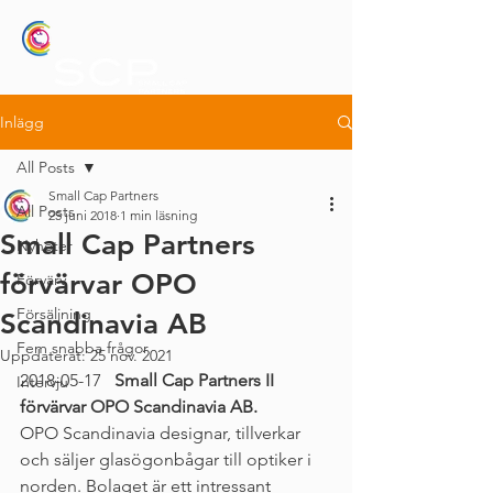
Inlägg
All Posts
Small Cap Partners
All Posts
25 juni 2018
1 min läsning
Small Cap Partners
Nyheter
förvärvar OPO
Förvärv
Försäljning
Scandinavia AB
Fem snabba frågor
Uppdaterat:
25 nov. 2021
2018-05-17
   Small Cap Partners II 
Intervju
förvärvar OPO Scandinavia AB.
OPO Scandinavia designar, tillverkar 
och säljer glasögonbågar till optiker i 
norden. Bolaget är ett intressant 