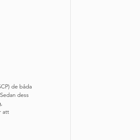
(SCP) de båda 
 Sedan dess 
, 
 att 