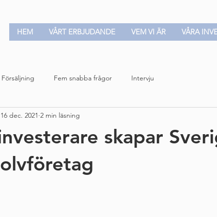
HEM
VÅRT ERBJUDANDE
VEM VI ÄR
VÅRA INV
Försäljning
Fem snabba frågor
Intervju
16 dec. 2021
2 min läsning
investerare skapar Sver
golvföretag