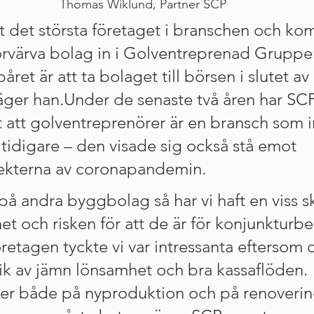
Thomas Wiklund, Partner SCP
at det största företaget i branschen och ko
 förvärva bolag in i Golventreprenad Grupp
ret är att ta bolaget till börsen i slutet av 
äger han.Under de senaste två åren har SCP
 att golventreprenörer är en bransch som i
 tidigare – den visade sig också stå emot 
fekterna av coronapandemin.
t på andra byggbolag så har vi haft en viss s
et och risken för att de är för konjunkturb
retagen tyckte vi var intressanta eftersom 
rik av jämn lönsamhet och bra kassaflöden. 
er både på nyproduktion och på renoverin