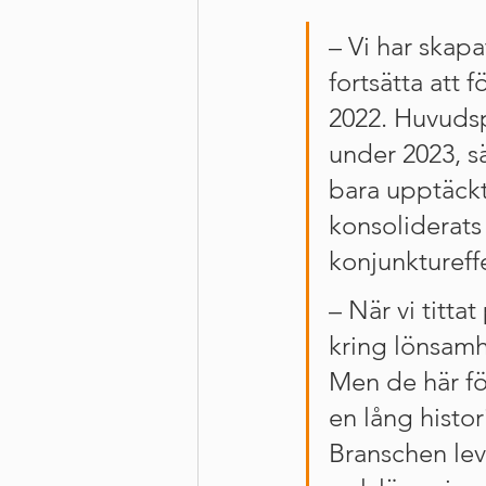
– Vi har skap
fortsätta att
2022. Huvudspå
under 2023, s
bara upptäckt
konsoliderats
konjunkturef
– När vi titta
kring lönsamh
Men de här fö
en lång histo
Branschen lev