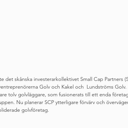
te det skånska investerarkollektivet Small Cap Partners 
ntreprenörerna Golv och Kakel och  Lundströms Golv.
are tolv golvläggare, som fusionerats till ett enda företag
pen. Nu planerar SCP ytterligare förvärv och överväger
oliderade golvföretag.