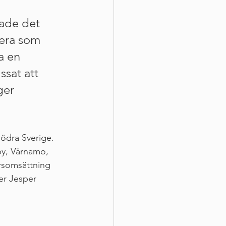
ade det 
lera som 
a en 
sat att 
ger 
södra Sverige. 
by, Värnamo, 
rsomsättning 
er Jesper 