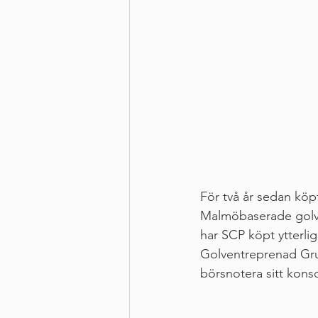
För två år sedan köp
Malmöbaserade golve
har SCP köpt ytterlig
Golventreprenad Grup
börsnotera sitt kons