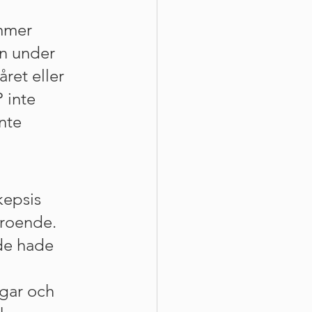
mmer 
en under 
året eller 
 inte 
nte 
kepsis 
eroende. 
de hade 
gar och 