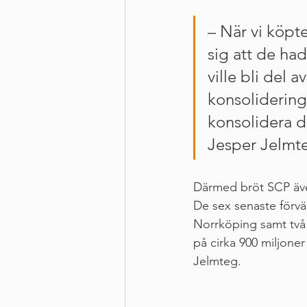
– När vi köpt
sig att de ha
ville bli del 
konsolidering
konsolidera d
Jesper Jelmte
Därmed bröt SCP även 
De sex senaste förvä
Norrköping samt två 
på cirka 900 miljoner
Jelmteg.