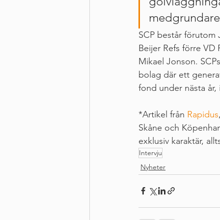
golvläggninga
medgrundare
SCP består förutom 
Beijer Refs förre VD 
Mikael Jonson. SCPs 
bolag där ett generat
fond under nästa år, 
*Artikel från 
Rapidus
Skåne och Köpenhamn
exklusiv karaktär, al
Intervju
Nyheter