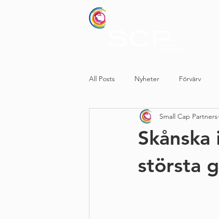
All Posts
Nyheter
Förvärv
Small Cap Partners
Skånska 
största 