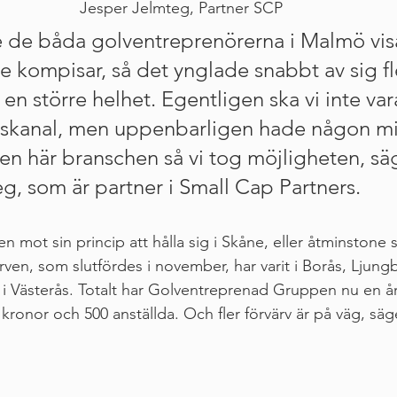
Jesper Jelmteg, Partner SCP
e de båda golventreprenörerna i Malmö vis
de kompisar, så det ynglade snabbt av sig f
av en större helhet. Egentligen ska vi inte var
skanal, men uppenbarligen hade någon mis
en här branschen så vi tog möjligheten, sä
g, som är partner i Small Cap Partners.
mot sin princip att hålla sig i Skåne, eller åtminstone 
rven, som slutfördes i november, har varit i Borås, Ljung
i Västerås. Totalt har Golventreprenad Gruppen nu en å
 kronor och 500 anställda. Och fler förvärv är på väg, säg