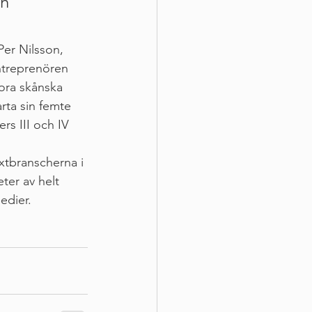
h 
er Nilsson, 
entreprenören 
ora skånska 
arta sin femte 
rs III och IV
äxtbranscherna i 
er av helt 
edier.