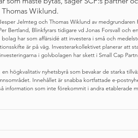
r som måste bytas, säger SCP:s partner oc
 Thomas Wiklund. 
Jesper Jelmteg och Thomas Wiklund av medgrundaren P
Per Bertland, Blinkfyrars tidigare vd Jonas Forsvall och 
bolag har som affärsidé att investera i små och medelst
ionsskifte är på väg. Investerarkollektivet planerar att st
investeringarna i golvbolagen har skett i Small Cap Partne
, en högkvalitativ nyhetsbyrå som bevakar de starka tillv
sområdet. Innehållet är snabba kortfattade e-postnyhet
ltså information som inte förekommit i andra etablerade m