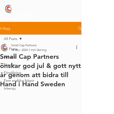
Inlägg
All Posts
Small Cap Partners
All Posts
18 dec. 2024
1 min läsning
Small Cap Partners
Nyheter
önskar god jul & gott nytt
Förvärv
Försäljning
år genom att bidra till
Fem snabba frågor
Hand i Hand Sweden
Intervju