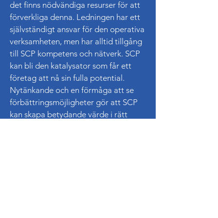
det finns nödvändiga resurser för att
förverkliga denna. Ledningen har ett
självständigt ansvar för den operativa
verksamheten, men har alltid tillgång
till SCP kompetens och nätverk. SCP
kan bli den katalysator som får ett
företag att nå sin fulla potential.
Nytänkande och en förmåga att se
förbättringsmöjligheter gör att SCP
kan skapa betydande värde i rätt
företag.