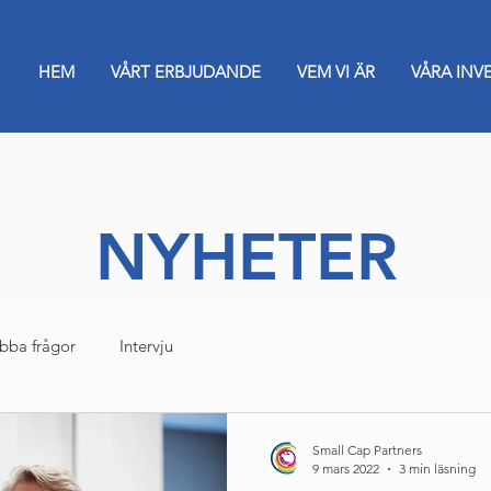
HEM
VÅRT ERBJUDANDE
VEM VI ÄR
VÅRA INV
NYHETER
bba frågor
Intervju
Small Cap Partners
9 mars 2022
3 min läsning