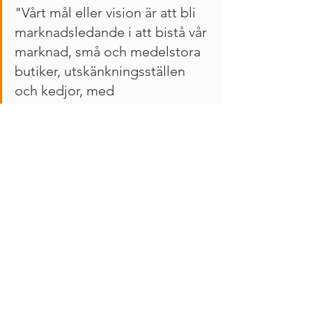
"Vårt mål eller vision är att bli 
marknadsledande i att bistå vår 
marknad, små och medelstora 
butiker, utskänkningsställen 
och kedjor, med 
kostnadseffektiva SaaS-
baserade kassalösningar och 
best-in-class support som gör 
våra kunder framgångsrika. 
Våra kunders framgång blir vår 
framgång. ”Kvittot” på 
marknadsledarskapet kommer 
främst bestå i ökad 
kundtillväxt."