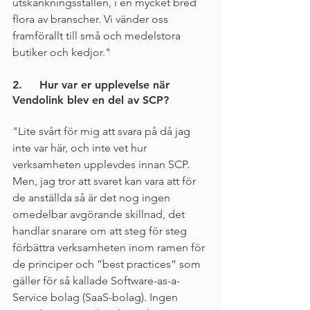
utskänkningsställen, i en mycket bred 
flora av branscher. Vi vänder oss 
framförallt till små och medelstora 
butiker och kedjor."
2.     Hur var er upplevelse när 
Vendolink blev en del av SCP?
"Lite svårt för mig att svara på då jag 
inte var här, och inte vet hur 
verksamheten upplevdes innan SCP. 
Men, jag tror att svaret kan vara att för 
de anställda så är det nog ingen 
omedelbar avgörande skillnad, det 
handlar snarare om att steg för steg 
förbättra verksamheten inom ramen för 
de principer och ”best practices” som 
gäller för så kallade Software-as-a-
Service bolag (SaaS-bolag). Ingen 