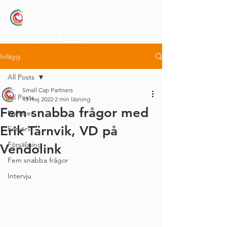
Inlägg
All Posts
Small Cap Partners
All Posts
13 maj 2022
2 min läsning
Fem snabba frågor med
Nyheter
Erik Tärnvik, VD på
Förvärv
Försäljning
Vendolink
Fem snabba frågor
Intervju