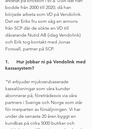
arbetat på Ericsson i bl.a. USA där han 
bodde från 2000 till 2020, då han 
började arbeta som VD på Vendolink. 
Det var Eriks fru som såg en annons 
från SCP där de sökte en VD till 
dåvarande Nutid AB (idag Vendolink) 
och Erik tog kontakt med Jonas 
Forsvall, partner på SCP.   
1.     Hur jobbar ni på Vendolink med 
kassasystem?
"Vi erbjuder mjukvarubaserade 
kassalösningar som våra kunder 
abonnerar på, företrädesvis via våra 
partners i Sverige och Norge som står 
för merparten av försäljningen. Vi har 
under de senaste 20 åren byggt en 
kundbas på cirka 5000 butiker och 