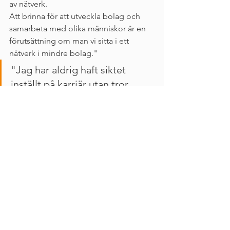
av nätverk.
Att brinna för att utveckla bolag och 
samarbeta med olika människor är en 
förutsättning om man vi sitta i ett 
nätverk i mindre bolag."
"Jag har aldrig haft siktet 
inställt på karriär utan tror 
snarare att drivet och 
passionen för entreprenörskap, 
utveckling och hårt jobb lönar 
sig. Man måste älska sitt jobb! 
Mitt jobb är mitt intresse, vilket 
inte gör något om dagen är 8 
eller 15 timmar lång.
"Mina val i livet har inte alltid varit 
självklara utan har snarare avgjorts utav 
intressanta människor som har passerat 