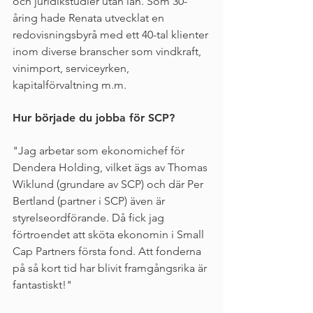
och juridikstudier utan lån. Som 30-
åring hade Renata utvecklat en 
redovisningsbyrå med ett 40-tal klienter 
inom diverse branscher som vindkraft, 
vinimport, serviceyrken, 
kapitalförvaltning m.m. 
Hur började du jobba för SCP?
"Jag arbetar som ekonomichef för 
Dendera Holding, vilket ägs av Thomas 
Wiklund (grundare av SCP) och där Per 
Bertland (partner i SCP) även är 
styrelseordförande. Då fick jag 
förtroendet att sköta ekonomin i Small 
Cap Partners första fond. Att fonderna 
på så kort tid har blivit framgångsrika är 
fantastiskt!" 