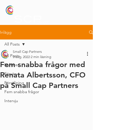
Inlägg
All Posts
Small Cap Partners
All Posts
3 aug. 2022
2 min läsning
Fem snabba frågor med
Nyheter
Renata Albertsson, CFO
Förvärv
Försäljning
på Small Cap Partners
Fem snabba frågor
Intervju